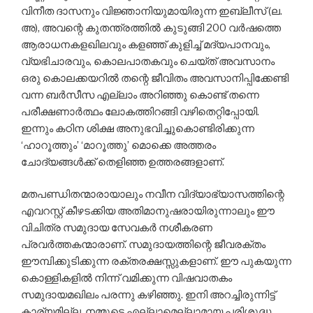
വിനീത ദാസനും വിജ്ഞാനിയുമായിരുന്ന ഇബ്ലീസ് (ല.
അ), അവന്റെ കുതന്ത്രത്തില്‍ കുടുങ്ങി 200 വര്‍ഷത്തെ
ആരാധനകളഖിലവും കളഞ്ഞ് കുളിച്ച് മദ്യപാനവും,
വ്യഭിചാരവും, കൊലപാതകവും ചെയ്ത് അവസാനം
ഒരു കൊലക്കയറില്‍ തന്റെ ജീവിതം അവസാനിപ്പിക്കേണ്ടി
വന്ന ബര്‍സീസ എല്ലാം അറിഞ്ഞു കൊണ്ട് തന്നെ
പരീക്ഷണാര്‍ത്ഥം ലോകത്തിറങ്ങി വഴിതെറ്റിപ്പോയി.
ഇന്നും കഠിന ശിക്ഷ അനുഭവിച്ചുകൊണ്ടിരിക്കുന്ന
‘ഹാറൂത്തും’ ‘മാറൂത്തു’ മൊക്കെ അത്തരം
ചോദ്യങ്ങള്‍ക്ക് തെളിഞ്ഞ ഉത്തരങ്ങളാണ്.
മതപണ്ഡിതന്മാരായാലും നവീന വിദ്യാഭ്യാസത്തിന്റെ
എവറസ്റ്റ് കീഴടക്കിയ അതിമാനുഷരായിരുന്നാലും ഈ
വിചിത്ര സമുദായ സേവകര്‍ നശീകരണ
പ്രവര്‍ത്തകന്മാരാണ്. സമുദായത്തിന്റെ ജീവരക്തം
ഈമ്പിക്കുടിക്കുന്ന രക്തരക്ഷസ്സുകളാണ്. ഈ പുകയുന്ന
കൊള്ളികളില്‍ നിന്ന് വമിക്കുന്ന വിഷവാതകം
സമുദായമഖിലം പരന്നു കഴിഞ്ഞു. ഇനി അറച്ചിരുന്നിട്ട്
കാര്യമില്ല. നമ്മുടെ എല്ലാമെല്ലാമായ പരിശുദ്ധ