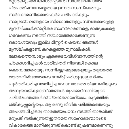
മറ്റാര്‍ക്കും അവകാശപ്പെടാന്‍ സാധ്യമല്ലാത്ത
പ്രപഞ്ചനാഥന്റെതായ ഉന്നത സംസ്‌കാരവും
സര്‍വാദരണീയമായ കര്‍മ പരിപാടികളും,
സമുജ്ജ്വലങ്ങളായ സിദ്ധാന്തങ്ങളും സ്വന്തമായുള്ള
മുസ്‌ലിംകള്‍ക്ക് മറ്റിതര സംസ്‌കാരങ്ങളെ, മാതൃകകളെ
ഗവേഷണം നടത്തി സ്വായത്തമാക്കേണ്ടുന്ന
ഒരാവശ്യവും ഇല്ല. മിസ്റ്റര്‍ ഷെയ്ഖ്, ഞങ്ങള്‍
മുസ്‌ലിംകളാണ്. കറകളഞ്ഞ മുസ്‌ലിംകള്‍.
ലോകത്തെമ്പാടും ഏകദൈവവിശ്വാസത്തിന്റെ
പ്രകാശദീപ്തികള്‍ വാരിവിതറി നിരവധി കൊല
കൊമ്പന്മാരെയും സന്നിഗ്ദ്ധഘട്ടങ്ങളെയും തളരാത്ത
ആത്മവീര്യത്തോടെ നേരിട്ട് പരിശുദ്ധ ഇസ്‌ലാം
പൂര്‍ത്തീകരിച്ചവതരിപ്പിച്ച മഹാനായ അന്ത്യനബിയുടെ
അനുയായികളാണ് ഞങ്ങള്‍. മുഹമ്മദ് നബിയുടെ
ചരിത്രം ഞങ്ങള്‍ക്ക് വ്യക്തമായറിയാം. കൂട്ടത്തില്‍
ശ്രീകൃഷ്ണന്റെയും. ആ രണ്ടു ജീവിതചരിത്രത്തെയും
അപഗ്രഥിച്ച് ഒരു താരതമ്യപഠനം നടത്തി താങ്കള്‍ക്ക്
മറുപടി നല്‍കുന്നത് ഇതരമത സഹോദരന്മാരുടെ
വികാരത്തെ മാനിക്കുന്നത് കൊണ്ട് ഭൂഷണമാണെന്നു