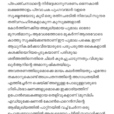
പ്രപഞ്ചനാഥന്റെ നിര്‍ദ്ദേശാനുസരണം ഒന്നേകാല്‍
ലക്ഷത്തോളം പ്രവാചക പുംഗവന്മാര്‍ വളരെ
സൂക്ഷ്മതയോടു കൂടി ഒരു രത്‌നചരടില്‍ നിരവധി സുന്ദര
തത്വസംഹിതകളാകുന്ന കുസുമങ്ങളാല്‍
കോര്‍ത്തിണക്കിയ അമൂല്യമായ പൂമാല. ഓരോ
മുസല്‍മാനും ആവേശത്തോടെ മുകര്‍ന്ന് ആദരവോടെ
കാത്തു സൂക്ഷിക്കേണ്ടതാണ് ഈ പൂമാല പക്ഷെ, ഇന്ന്
ആധുനിക മര്‍ക്കടവീരന്മാരുടെ പരുപരുത്ത കൈകളാല്‍
കശക്കിയെറിയപ്പെടുകയാണ്. പരിശുദ്ധ
ശരീഅത്തിനെതിരെ ചിലര്‍ കുരച്ചുചാടുന്നതും വിശുദ്ധ
ഖുര്‍ആനിന്റെ അമാനുഷികതയിലും
അവതരണത്തിലുമൊക്കെ മായം കലര്‍ത്തിയതും എന്തോ
തകരാറുകൊണ്ട് അധഃപതനത്തിന്റെ അഗാധതയില്‍
എത്തിച്ചേര്‍ന്ന ഷെയ്ക്ക് അബ്ദുള്ള പോലുള്ളവരുടെ
ഗിരിപ്രഭാഷണങ്ങളുമൊക്കെ ഇക്കാര്യത്തിന്
ഉപോല്‍ബലകങ്ങളായ തെളിവുകളാണ്. (മുസ്‌ലിം
എഡ്യൂക്കേഷണല്‍ കോണ്‍ഫെറെന്‍സിന്റെ
ആഭിമുഖ്യത്തില്‍ പാറ്റ്‌നയില്‍ വച്ച് ചേര്‍ന്ന ഒരു
പൊതുയോഗത്തില്‍ ആരുടെയോ പ്രീതി സമ്പാദിക്കാന്‍