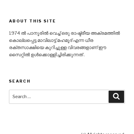
ABOUT THIS SITE
1974 ൽ പാനൂരിൽ വെച്ച് ഒരു രാഷ്ട്രീയ അക്രമത്തിൽ
കൊല്ലപ്പെട്ട മാവിലാട്ട് മഹമൂദ് എന്ന ധീര
രക്‌തസാക്ഷിയെ കുറിച്ചുള്ള വിവരങ്ങളാണ് ഈ
സൈറ്റിൽ ഉൾക്കൊള്ളിച്ചിരിക്കുന്നത് .
SEARCH
Search
Searc
for: