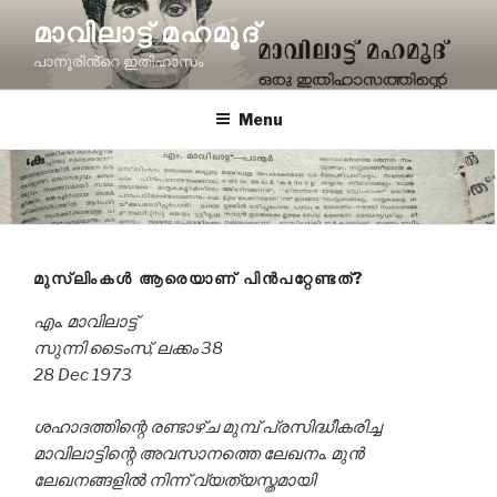
Skip
മാവിലാട്ട് മഹമൂദ്
to
പാനൂരിൻ്റെ ഇതിഹാസം
content
Menu
മുസ്ലിംകൾ ആരെയാണ് പിൻപറ്റേണ്ടത്‌?
എം. മാവിലാട്ട്
സുന്നി ടൈംസ്, ലക്കം 38
28 Dec 1973
ശഹാദത്തിന്റെ രണ്ടാഴ്ച മുമ്പ് പ്രസിദ്ധീകരിച്ച
മാവിലാട്ടിന്റെ അവസാനത്തെ ലേഖനം. മുന്‍
ലേഖനങ്ങളില്‍ നിന്ന് വ്യത്യസ്തമായി