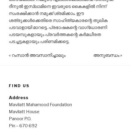
ദീനുല്‍ ഇസ്‌ലാമിനെ ഇവരുടെ കൈകളില്‍ നിന്ന്
സംരക്ഷിക്കാന്‍ നമുക്ക് ശ്രമിക്കാം. ഈ
ശത്രുക്കള്‍ക്കെതിരെ സാഹിത്യകാരന്റെ തൂലിക
പടവാളായി മാറട്ടെ. പ്രഭാഷകന്റെ വാഗ്ധോരണി
പടയമ്പുകളായും പ്രവര്‍ത്തകന്റെ കര്‍മധീരത
പടച്ചട്ടകളായും പരിണമിക്കട്ടെ.
«
റംസാൻ അവസാനിച്ചാലും
അനുബന്ധം »
FIND US
Address
Mavilatt Mahamood Foundation
Mavilatt House
Panoor P.O.
Pin – 670 692